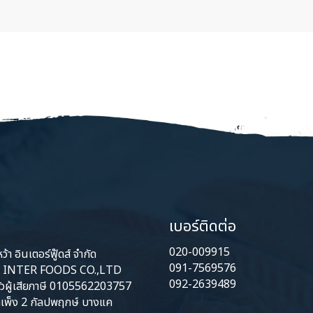
เบอร์ติดต่อ
020-009915
้า อินเตอร์ฟู๊ดส์ จำกัด
091-7569576
INTER FOODS CO.,LTD
092-2639489
ัวผู้เสียภาษี 0105562203757
เพ็ง 2 กัลปพฤกษ์ บางแค