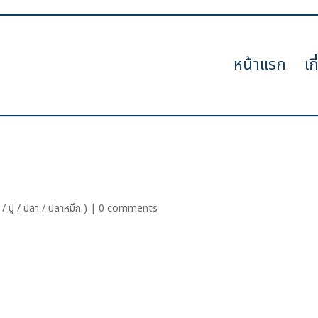
หน้าแรก
เก
อย / ปู / ปลา / ปลาหมึก )
|
0 comments