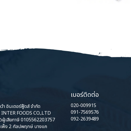
เบอร์ติดต่อ
020-009915
้า อินเตอร์ฟู๊ดส์ จำกัด
091-7569576
INTER FOODS CO.,LTD
092-2639489
ัวผู้เสียภาษี 0105562203757
เพ็ง 2 กัลปพฤกษ์ บางแค