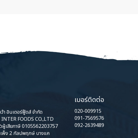
เบอร์ติดต่อ
020-009915
้า อินเตอร์ฟู๊ดส์ จำกัด
091-7569576
INTER FOODS CO.,LTD
092-2639489
ัวผู้เสียภาษี 0105562203757
เพ็ง 2 กัลปพฤกษ์ บางแค