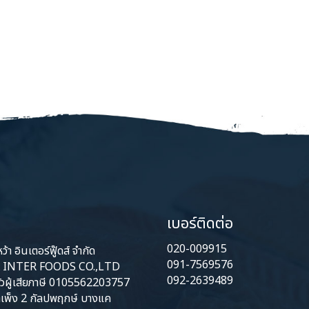
เบอร์ติดต่อ
020-009915
้า อินเตอร์ฟู๊ดส์ จำกัด
091-7569576
INTER FOODS CO.,LTD
092-2639489
ัวผู้เสียภาษี 0105562203757
เพ็ง 2 กัลปพฤกษ์ บางแค